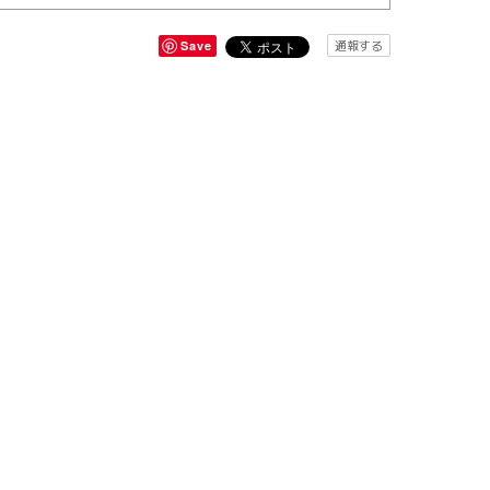
通報する
Save