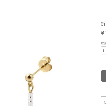
折
¥
数