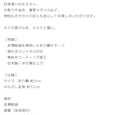
日常使いはもちろん、
お祭りや浴衣、着物スタイルなど、
特別なおでかけの日にも安心してお楽しみいただけます。
大人の遊び心を、ひらりと髪に。
［特徴］
・友禅和紙を使用した折り鶴モチーフ
・揺れるクリスタル付き
・独自Wコーティング加工
・日本製／手仕事仕上げ
［仕様］
サイズ：折り鶴 約5cm
かんざし金具 約12cm
素材：
友禅和紙
真鍮（金具部分）